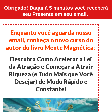
Obrigado! Daqui à
5 minutos
você receberá
seu Presente em seu email.
Enquanto você aguarda nosso
email, conheça o novo curso do
autor do livro Mente Magnética:
Descubra Como Acelerar a Lei
da Atração e Começar a Atrair
Riqueza (e Tudo Mais que Você
Desejar) de Modo Rápido e
Constante!